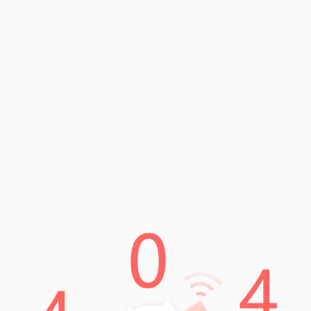
n
shib如何在imtoken中存入的步骤，让您轻松学会。
操作。
索栏中输入shib，找到shib的钱包地址。
址。
ib发送到刚才复制的imtoken收款地址。