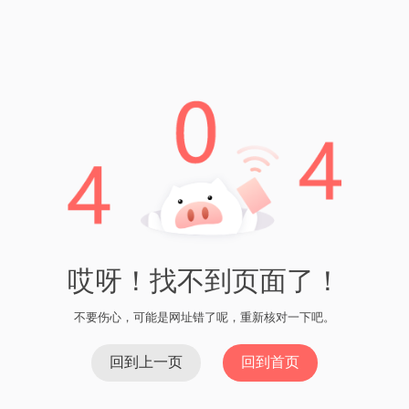
imToken会向HECO网络提交提币请求，并在区块链上进行确认
和处理。一般来说，提币到imToken的过程比较快速，通常只需
几分钟到几十分钟的时间，你就可以在imToken中看到提币的资
产。
在imToken中，你可以随时查看你的数字资产余额、交易记录等
信息，也可以通过imToken进行数字资产的交易。imToken提供
了友好的用户界面和丰富的功能，让你可以更方便地管理和利
用你的数字资产。
总之，HECO提币到imToken是一种简单、安全和便捷的方式，
用于在HECO区块链上进行数字资产的管理和交易。通过
imToken，你可以轻松地转移、存储和交易你的数字资产，享受
数字经济的便利和乐趣。
上一篇：如何找回imToken账户 | imToken账户找回指南
下
一篇：如何充值imToken？
imtoken钱包超时问题解决方案
何斌 imToken - 一个安全可靠的数字资产钱包