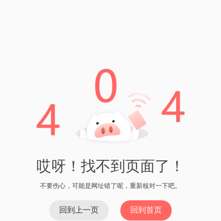
的代币，有机会获取更多的数字资产。
项目推广机会：空投活动是项目方推广和普及的一种方
式，参与空投有助于项目的发展和推广。
丰富数字资产：通过不断参与空投活动，你可以积累更
多的数字资产，扩大你的数字资产组合。
了解新项目：参与空投活动可以让你接触到一些新兴的
数字货币项目，了解其背后的技术和理念。
结论
imToken地址空投是一种免费获取代币的机会，通过参与空投活
动，你可以获得更多的数字资产，并有机会了解和支持新兴的
数字货币项目。imToken钱包的使用也为你提供了便捷的数字货
币管理工具，帮助你探索和参与数字货币世界。
上一篇：imToken测评通关攻略 - 了解imToken的功能和使
用方法
下一篇：如何让自己的imtoken里有BTC
如何充值imToken？- 数字货币钱包充值教程